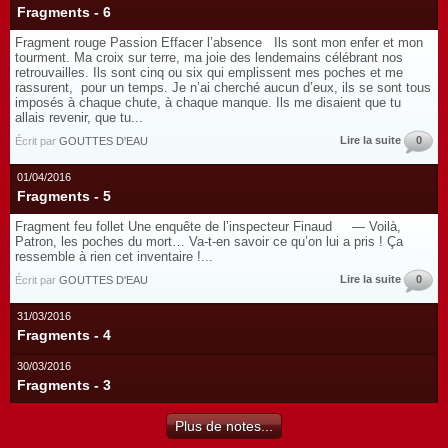
Fragments - 6
Fragment rouge Passion Effacer l’absence Ils sont mon enfer et mon
tourment. Ma croix sur terre, ma joie des lendemains célébrant nos
retrouvailles. Ils sont cinq ou six qui emplissent mes poches et me
rassurent, pour un temps. Je n’ai cherché aucun d’eux, ils se sont tous
imposés à chaque chute, à chaque manque. Ils me disaient que tu
allais revenir, que tu...
Lire la suite
0
Écrit par
GOUTTES D'EAU
01/04/2016
Fragments - 5
Fragment feu follet Une enquête de l’inspecteur Finaud — Voilà,
Patron, les poches du mort… Va-t-en savoir ce qu’on lui a pris ! Ça
ressemble à rien cet inventaire !...
Lire la suite
0
Écrit par
GOUTTES D'EAU
31/03/2016
Fragments - 4
30/03/2016
Fragments - 3
Plus de notes...