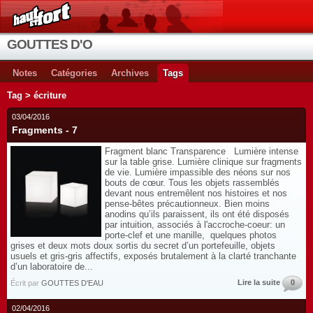
GOUTTES D'O
Notes
Catégories
Archives
Tags
Tag > écriture
03/04/2016
Fragments - 7
Fragment blanc Transparence Lumière intense
sur la table grise. Lumière clinique sur fragments
de vie. Lumière impassible des néons sur nos
bouts de cœur. Tous les objets rassemblés
devant nous entremêlent nos histoires et nos
pense-bêtes précautionneux. Bien moins
anodins qu’ils paraissent, ils ont été disposés
par intuition, associés à l'accroche-coeur: un
porte-clef et une manille, quelques photos
grises et deux mots doux sortis du secret d’un portefeuille, objets
usuels et gris-gris affectifs, exposés brutalement à la clarté tranchante
d’un laboratoire de...
Lire la suite
0
Écrit par
GOUTTES D'EAU
02/04/2016