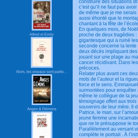
construire des situations d
c’est qu’il ne faut pas avoi
de même que je me serais in
aussi éhonté que le montage
chantant à la fête de l’écol
En quelques mois, de Noël 
proche de deux tragédies :
Alfred et Emily
gigantesque qui a ruiné les 
seconde concerne la lente
deux décès impliquant des Ju
jouant sur une plage au m
cancer récidivant. Dans le
précoces.
Alors, les oiseaux sont partis…
Relater plus avant ces deux
mots de l’auteur et la rigue
force et le sens. Emmanuel
surmontées pour enquêter a
même le collègue de la jeu
témoignage offert aux trois
souvenirs de leur mère. Il 
Anges & Démons
Patrice, le mari, sur l’amour
jeune femme une incarnatio
que ne le présuppose le ton
Parallèlement au versant vi
complète le portrait . À l’in