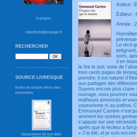
Auteur :
Éditeur : 
À propos
Année : 
odechollet@orange.fr
Honnêteme
prévenue
Le récit 
RECHERCHER
prégnant
soirs, ap
s’en trou
le lire le soir, voire de l’
trois cents pages de témoig
SOURCE LIVRESQUE
prendre, il est naturel d’êt
aux partages des réflexions
fiches de lecture selon mes
Soyons encore plus claire 
rencontres
ouvrage, vous pourriez vou
malheurs annoncés et vous
voyeurisme ni au pathos. C’
Emmanuel Carrère n’est pas 
animent les soirées germa
s’appuie sur une nécessité 
après que le lecteur a fait
« J’ai été, et je suis encor
Absolument dé-bor-dée!