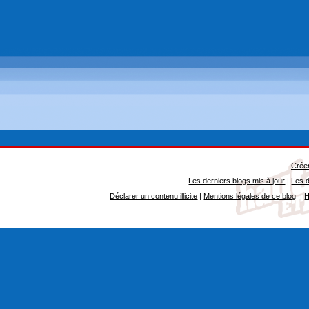
Créer
Les derniers blogs mis à jour
|
Les d
Déclarer un contenu illicite
|
Mentions légales de ce blog
|
H