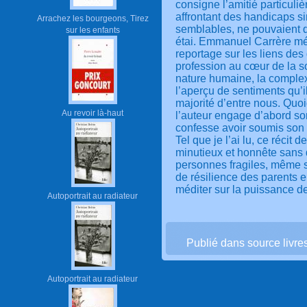
consigne l’amitié particuli
affrontant des handicaps s
Arrachez les bourgeons, Tirez
semblables, ne pouvaient q
sur les enfants
étai. Emmanuel Carrère mé
reportage sur les liens des
profession au cœur de la so
nature humaine, la complexi
l’aperçu de sentiments qu’i
majorité d’entre nous. Quoiq
Au revoir là-haut
l’auteur engage d’abord so
confesse avoir soumis son 
Tel que je l’ai lu, ce récit
minutieux et honnête sans d
personnes fragiles, même si
de résilience des parents 
méditer sur la puissance de
Autoportrait au radiateur
Publié dans source livre
Autoportrait au radiateur