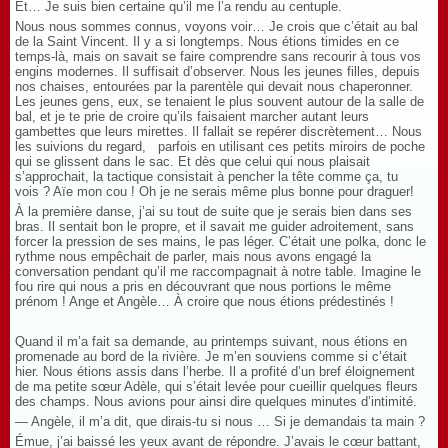
Et… Je suis bien certaine qu’il me l’a rendu au centuple.
Nous nous sommes connus, voyons voir… Je crois que c’était au bal
de la Saint Vincent. Il y a si longtemps. Nous étions timides en ce
temps-là, mais on savait se faire comprendre sans recourir à tous vos
engins modernes. Il suffisait d’observer. Nous les jeunes filles, depuis
nos chaises, entourées par la parentèle qui devait nous chaperonner.
Les jeunes gens, eux, se tenaient le plus souvent autour de la salle de
bal, et je te prie de croire qu’ils faisaient marcher autant leurs
gambettes que leurs mirettes. Il fallait se repérer discrètement… Nous
les suivions du regard, parfois en utilisant ces petits miroirs de poche
qui se glissent dans le sac. Et dès que celui qui nous plaisait
s’approchait, la tactique consistait à pencher la tête comme ça, tu
vois ? Aïe mon cou ! Oh je ne serais même plus bonne pour draguer!
À la première danse, j’ai su tout de suite que je serais bien dans ses
bras. Il sentait bon le propre, et il savait me guider adroitement, sans
forcer la pression de ses mains, le pas léger. C’était une polka, donc le
rythme nous empêchait de parler, mais nous avons engagé la
conversation pendant qu’il me raccompagnait à notre table. Imagine le
fou rire qui nous a pris en découvrant que nous portions le même
prénom ! Ange et Angèle… À croire que nous étions prédestinés !
Quand il m’a fait sa demande, au printemps suivant, nous étions en
promenade au bord de la rivière. Je m’en souviens comme si c’était
hier. Nous étions assis dans l’herbe. Il a profité d’un bref éloignement
de ma petite sœur Adèle, qui s’était levée pour cueillir quelques fleurs
des champs. Nous avions pour ainsi dire quelques minutes d’intimité.
— Angèle, il m’a dit, que dirais-tu si nous … Si je demandais ta main ?
Émue, j’ai baissé les yeux avant de répondre. J’avais le cœur battant,