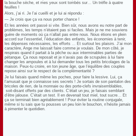
la bouche sèche, et mes yeux sont tombés sur… Un trèfle à quatre
feuilles !
Alors, j’ai ri. Je l’ai cueilli et je lui ai répondu :
— Je crois que ça va nous porter chance !
Et les années ont passé si vite. Bien sûr, nous avons eu notre part de
problèmes, les temps n’étaient pas si faciles. Mais je ne me souviens
guère de moments où ça n’allait pas entre nous. Nous étions en plein
accord sur l’essentiel, l’éducation des enfants, les économies à tenir,
les dépenses nécessaires, les efforts … Et surtout les plaisirs. J’ai mon
caractère, Ange me laissait faire comme je voulais. De mon côté, je
respirais quand il partait à la pêche ou aux interminables parties de
pétanque. Ça nous reposait et je n’avais pas de scrupules à lui faire
changer les ampoules et à lui demander tous les petits bricolages de la
maison. Peux-tu croire, en ton jeune âge, que l’équilibre des couples
repose ainsi sur le respect de la complémentarité ?
Je lui faisais quand même les poches, pour faire la lessive. Lui, ça
l’amusait que je connaisse ses secrets ! Je sortais de son pantalon des
bricoles de rien, de la monnaie ou des porte-clefs invraisemblables,
soit-disant offerts par des clients. C’était un jeu, je faisais semblant
d’être jalouse. C’était un test. Il en devenait tout miel, tout sucre… Et
ça se terminait bien agréablement ! Pour éviter la routine conjugale,
même si tu sais que tu pousses un peu loin le bouchon, n’hésite jamais
à pimenter le quotidien.