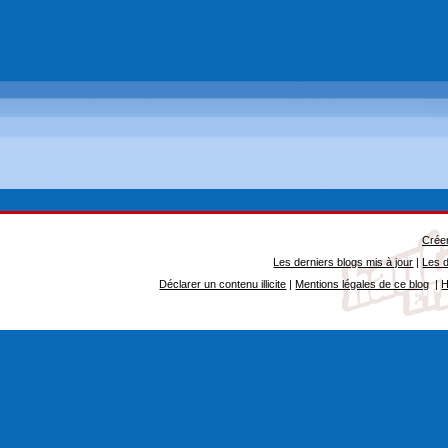
Créer
Les derniers blogs mis à jour
|
Les d
Déclarer un contenu illicite
|
Mentions légales de ce blog
|
H