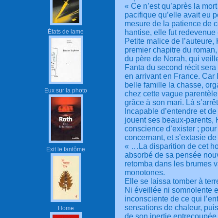
« Ce n’est qu’après la mort
pacifique qu’elle avait eu po
mesure de la patience de c
États de lame
hantise, elle fut redevenu
Petite malice de l’auteure
premier chapitre du roman, 
du père de Norah, qui veil
Fanta du second récit sera
en arrivant en France. Car
belle famille la chasse, o
Eux sur la photo
chez cette vague parentèle
grâce à son mari. Là s’arrê
Incapable d’entendre et de 
jouent ses beaux-parents, Kh
conscience d’exister ; pour 
concernant, et s’extasie de
« …La disparition de cet h
Exit le fantôme
absorbé de sa pensée nouv
retomba dans les brumes 
monotones.
Elle se laissa tomber à terr
Ni éveillée ni somnolente 
inconsciente de ce qui l’en
sensations de chaleur, puis
Home
de son inertie entrecoupée