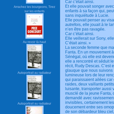
Car c’était ainsi.
Et elle pouvait songer avec
Arrachez les bourgeons, Tirez
enfants à sa façon qui, peut
sur les enfants
sans inquiétude à Lucie.
Elle pouvait penser au vis
autrefois, elle jouait à le la
n’en être pas ravagée.
Car c’était ainsi.
Elle veillerait sur Sony, el
Au revoir là-haut
C’était ainsi. »
La seconde femme que mar
Fanta. En un mouvement à 
Sénégal, où elle est deven
elle a rencontré et séduit 
récit, Rudy Descas. C’est e
glauque que nous suivons la
Autoportrait au radiateur
lumineuse lors de leur renc
qui paraissaient ailées car 
raides, deux vaillants petit
luisante, transporter aussi 
musclé de la jeune Fanta, c
demandé avec ravissement, 
invisibles, certainement le
Autoportrait au radiateur
doucement entre ses omopl
de son débardeur bleu ciel, a