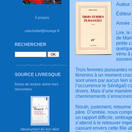
Auteur 
Éditeur
À propos
Année 
odechollet@orange.fr
Lire, l
de Mari
petite 
RECHERCHER
quelque
venu à 
souven
Trois femmes puissantes no
SOURCE LIVRESQUE
féminins à un moment cruci
sont unies par aucun lien sp
fiches de lecture selon mes
l’occurrence le Sénégal) 
rencontres
divers. Mais d’une manière 
cheminements s’enracinent 
Norah, justement, retourne 
père. D’entrée, nous compr
un rapport difficile, ombrag
s’attend à le retrouver impér
cassant envers cette fille
Absolument dé-bor-dée!