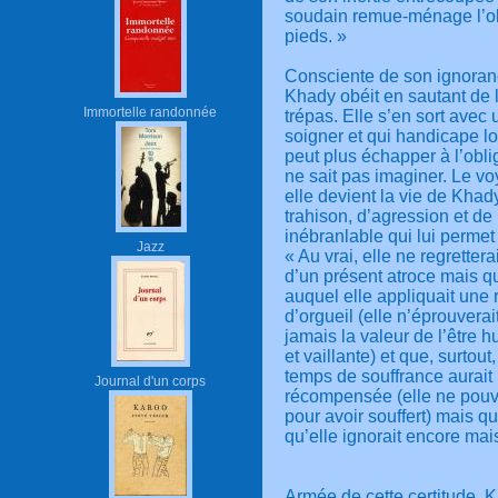
soudain remue-ménage l’obli
pieds. »
Consciente de son ignorance
Khady obéit en sautant de 
Immortelle randonnée
trépas. Elle s’en sort avec
soigner et qui handicape lo
peut plus échapper à l’obli
ne sait pas imaginer. Le vo
elle devient la vie de Khad
trahison, d’agression et de 
inébranlable qui lui permet 
Jazz
« Au vrai, elle ne regrettera
d’un présent atroce mais qu
auquel elle appliquait une 
d’orgueil (elle n’éprouverai
jamais la valeur de l’être
et vaillante) et que, surtou
temps de souffrance aurait 
Journal d'un corps
récompensée (elle ne pouvai
pour avoir souffert) mais q
qu’elle ignorait encore mais
Armée de cette certitude, K