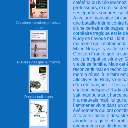
cafétéria du lycée Mermoz, 
professeurs, et qu’il se d
ses épaules sombres, solid
Avec une mauvaise foi cach
une bataille intime contre la
Certaines n'avaient jamais vu
la mer
d’une centaine de pages, n
corollaire tragique est le 
Rudy se l’avoue mal, tant 
malmené qu’il malmène la 
Marie Ndiaye travaille ici 
C’est en France que la can
récit principal se situe en
D'autres vies que la mienne
vie de sa famille. Mais cet 
reconvertit mal en technico
mère a réussi à le faire em
affectives de Rudy s’encha
d’un été français… Des cabi
chaleur indispose Rudy à l
sait manipulateur, harcele
Dans la nuit brune
fils, mauvais mari, lui qui
l’emmener vivre dans un c
événements qui ont contrib
À travers l’histoire désast
aborde la fragilité et l’amb
événements qui déclenchen