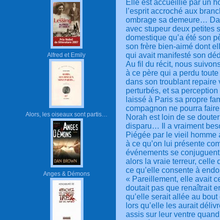
Elle est accueillie par un 
l’esprit accroché aux bran
ombrage sa demeure… Dans
avec stupeur deux petites 
domestique qu’a été son p
son frère bien-aimé dont el
qui avait manifesté son déd
Alfred et Emily
Au fil du récit, nous suivo
à ce père qui a perdu toute
dans son troublant repaire
perturbés, et sa perception
laissé à Paris sa propre fam
compagnon ne pourra faire f
Alors, les oiseaux sont partis…
Norah est loin de se douter
disparu… Il a vraiment beso
Piégée par le vieil homme a
à ce qu’on lui présente co
événements se conjuguent p
alors la vraie terreur, cell
ce qu’elle consente à endos
Anges & Démons
« Pareillement, elle avait
doutait pas que renaîtrait e
qu’elle serait allée au bout
lors qu’elle les aurait déli
assis sur leur ventre quand 