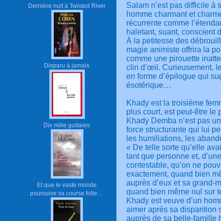
Salam n’est pas difficile à
Dernière nuit à Twisted River
homme charmant et charme
récurrente comme l’étendar
haletant, suant, conscient 
À la petitesse des débroui
magie animiste offrira la p
comme une pirouette inatt
Disparu à jamais
clin d’œil. Curieusement, l
en forme d’épilogue qui su
ésotérique…
Khady est la troisième femm
plus court, est peut-être le
Khady Demba n’est pas un
Dix mille guitares
force structurante qui lui p
les humiliations, les abando
« De telle sorte qu’elle av
tant que personne et, d’un
contestable, qu’on ne pouv
exactement, quand bien mê
auprès d’eux et sa grand-mè
Et que le vaste monde
quand bien même nul sur terr
poursuive sa course folle…
Khady est veuve d’un homm
aimer après sa disparition 
auprès de sa belle-famille