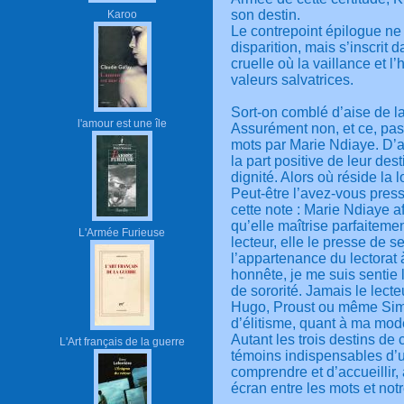
son destin.
Karoo
Le contrepoint épilogue ne
disparition, mais s’inscrit
cruelle où la vaillance et 
valeurs salvatrices.
Sort-on comblé d’aise de la
l'amour est une île
Assurément non, et ce, pas
mots par Marie Ndiaye. D’a
la part positive de leur des
dignité. Alors où réside la l
Peut-être l’avez-vous presse
cette note : Marie Ndiaye a
qu’elle maîtrise parfaiteme
L'Armée Furieuse
lecteur, elle le presse de se
l’appartenance du lectorat
honnête, je me suis sentie
de sororité. Jamais le lecte
Hugo, Proust ou même Simon
d’élitisme, quant à ma mode
Autant les trois destins d
L'Art français de la guerre
témoins indispensables d’u
comprendre et d’accueillir, 
écran entre les mots et n