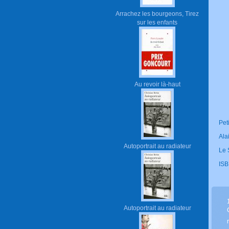
Arrachez les bourgeons, Tirez
sur les enfants
Au revoir là-haut
Pet
Ala
Autoportrait au radiateur
Le 
ISB
Autoportrait au radiateur