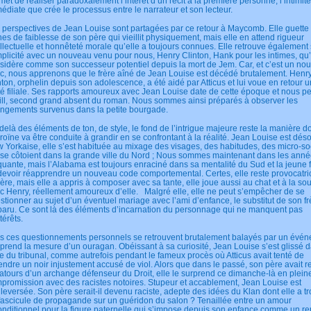
met de réaliser paradoxalement l’intérêt d’un récit à la première personne, l’intimité
édiate que crée le processus entre le narrateur et son lecteur.
 perspectives de Jean Louise sont partagées par ce retour à Maycomb. Elle guette 
nes de faiblesse de son père qui vieillit physiquement, mais elle en attend rigueur
ellectuelle et honnêteté morale qu’elle a toujours connues. Elle retrouve également
plicité avec un nouveau venu pour nous, Henry Clinton, Hank pour les intimes, qu’
sidère comme son successeur potentiel depuis la mort de Jem. Car, et c’est un no
c, nous apprenons que le frère aîné de Jean Louise est décédé brutalement. Henr
nton, orphelin depuis son adolescence, a été aidé par Atticus et lui voue en retour 
té filiale. Ses rapports amoureux avec Jean Louise date de cette époque et nous 
ill, second grand absent du roman. Nous sommes ainsi préparés à observer les
ngements survenus dans la petite bourgade.
delà des éléments de ton, de style, le fond de l’intrigue majeure reste la manière d
éroïne va être conduite à grandir en se confrontant à la réalité. Jean Louise est dés
 Yorkaise, elle s’est habituée au mixage des visages, des habitudes, des micro-so
 se côtoient dans la grande ville du Nord ; Nous sommes maintenant dans les ann
quante, mais l’Alabama est toujours enraciné dans sa mentalité du Sud et la jeun
devoir réapprendre un nouveau code comportemental. Certes, elle reste provocatri
ière, mais elle a appris à composer avec sa tante, elle joue aussi au chat et à la sou
c Henry, réellement amoureux d’elle. Malgré elle, elle ne peut s’empêcher de se
stionner au sujet d’un éventuel mariage avec l’ami d’enfance, le substitut de son fr
paru. Ce sont là des éléments d’incarnation du personnage qui ne manquent pas
térêts.
s ces questionnements personnels se retrouvent brutalement balayés par un évé
 prend la mesure d’un ouragan. Obéissant à sa curiosité, Jean Louise s’est glissé d
le du tribunal, comme autrefois pendant le fameux procès où Atticus avait tenté de
endre un noir injustement accusé de viol. Alors que dans le passé, son père avait r
 atours d’un archange défenseur du Droit, elle le surprend ce dimanche-là en plein
promission avec des racistes notoires. Stupeur et accablement, Jean Louise est
leversée. Son père serait-il devenu raciste, adepte des idées du Klan dont elle a t
fascicule de propagande sur un guéridon du salon ? Tenaillée entre un amour
onditionnel pour la figure paternelle qui s’impose depuis son enfance comme un re