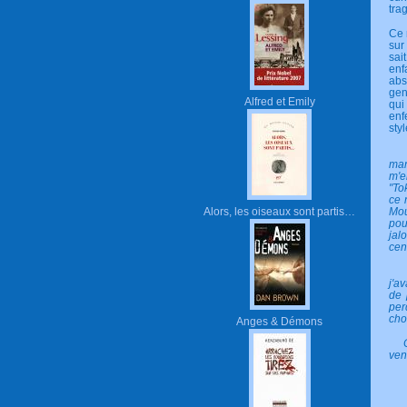
tra
Ce 
sur
sai
enfa
abs
gen
Alfred et Emily
qui
enf
sty
mar
m'e
"To
ce 
Alors, les oiseaux sont partis…
Mou
pou
jal
cen
Il 
j'a
de 
per
cho
Anges & Démons
Cur
ven