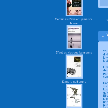
Certaines n'avaient jamais vu
la mer
S’i
D'autres vies que la mienne
d’H
je 
lec
Lir
deu
par
com
Dans la nuit brune
Par
sur
Lou
qu’
Ell
D’e
par
plu