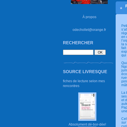
À propos
Pet
s’a
odechollet@orange.fr
règ
en 
l’o
RECHERCHER
la 
fai
exp
qui
Qua
Ngo
jum
SOURCE LIVRESQUE
éco
rue
fiches de lecture selon mes
pim
mât
rencontres
La 
ses
et 
aut
Pap
une
Cel
sur
Absolument dé-bor-dée!
cur