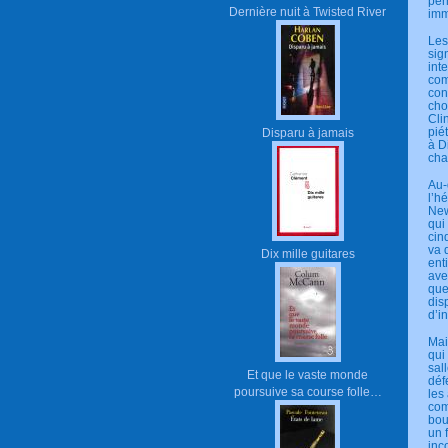
per
Dernière nuit à Twisted River
imm
Les
sig
int
com
con
cho
Cli
pié
Disparu à jamais
à D
cha
Au-
l’h
New
qui
cin
va 
Dix mille guitares
ent
ave
que
dis
d’in
Mai
qui
sal
Et que le vaste monde
déf
poursuive sa course folle…
les
com
bou
un 
inc