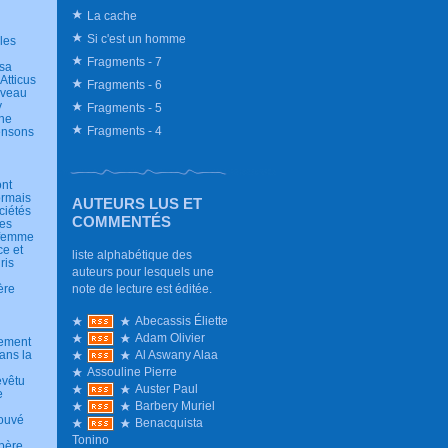
La cache
Si c'est un homme
les
Fragments - 7
 sa
Atticus
Fragments - 6
uveau
y
Fragments - 5
une
Fragments - 4
pensons
ont
ormais
AUTEURS LUS ET
ciétés
COMMENTÉS
ées
e femme
ce et
liste alphabétique des
ris
auteurs pour lesquels une
note de lecture est éditée.
ère
Abecassis Éliette
Adam Olivier
nement
Al Aswany Alaa
ans la
Assouline Pierre
evêtu
Auster Paul
e
Barbery Muriel
rouvé
Benacquista
Tonino
père,