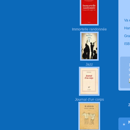
Va 
Har
Immortelle randonnée
Gra
ISB
Jazz
Journal d'un corps