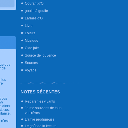
Courant d'O
goutte à goutte
Larmes d'O
Livre
Loisirs
Musique
O de joie
Source de jouvence
Sources
lue que
r de
Voyage
 les
re
NOTES RÉCENTES
z pas
Réparer les vivants
an
e alors
Je me souviens de tous
tticus.
vos rêves
enfance.
L'amie prodigieuse
 n’est
Le goût de la lecture