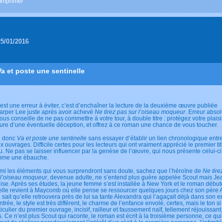
Imprimer
25/01/2016
Va et poste une sentinelle
l est une erreur à éviter, c’est d’enchaîner la lecture de la deuxième œuvre publiée
arper Lee juste après avoir achevé
Ne tirez pas sur l’oiseau moqueur
. Erreur abso
vous conseille de ne pas commettre à votre tour, à double titre : protégez votre plaisi
ture d’une éventuelle déception, et offrez à ce roman une chance de vous toucher.
e donc
Va et poste une sentinelle
sans essayer d’établir un lien chronologique entre
x ouvrages. Difficile certes pour les lecteurs qui ont vraiment apprécié le premier tit
u. Ne pas se laisser influencer par la genèse de l’œuvre, qui nous présente celui-ci
me une ébauche.
mi les éléments qui vous surprendront sans doute, sachez que l’héroïne de
Ne tire
l’oiseau moqueur
, devenue adulte, ne s’entend plus guère appelée Scout mais Je
ise. Après ses études, la jeune femme s’est installée à New York et le roman début
elle revient à Maycomb où elle pense se ressourcer quelques jours chez son père A
e sait qu’elle retrouvera près de lui sa tante Alexandra qui l’agaçait déjà dans son 
ntrée, le style est très différent, le charme de l’enfance envolé, certes, mais le ton si
ticulier du premier ouvrage, incisif, railleur et faussement naïf, tellement réjouissant,
s. Ce n’est plus Scout qui raconte, le roman est écrit à la troisième personne, ce qui