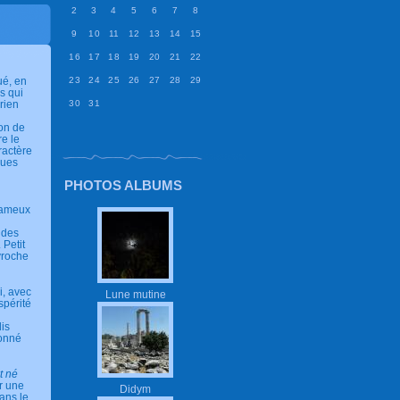
2
3
4
5
6
7
8
9
10
11
12
13
14
15
16
17
18
19
20
21
22
ué, en
23
24
25
26
27
28
29
s qui
rien
30
31
ion de
e le
ractère
ques
PHOTOS ALBUMS
 fameux
 des
 Petit
avroche
i, avec
Lune mutine
spérité
dis
donné
t né
ar une
Didym
ans le