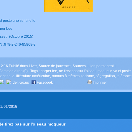
et poste une sentinelle
per Lee
sset (Octobre 2015)
N :978-2-246-85868-3
12:16 Publié dans
Livre
,
Source de jouvence
,
Sources
|
Lien permanent
|
Commentaires (0)
| Tags :
harper lee
,
ne tirez pas sur l'oiseau moqueur
,
va et poste
sentinelle
,
littérature américaine
,
romans à thèmes
,
racisme
,
ségrégation
,
tolérance
|
del.icio.us
|
Facebook
|
|
Imprimer
23/01/2016
Ne tirez pas sur l'oiseau moqueur