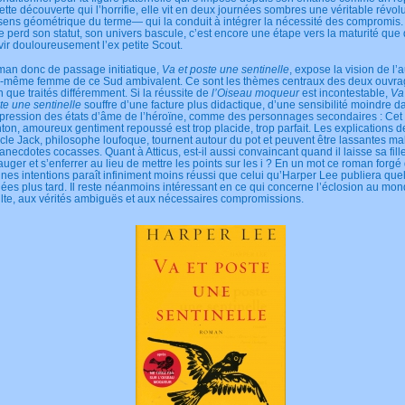
cette découverte qui l’horrifie, elle vit en deux journées sombres une véritable révo
sens géométrique du terme— qui la conduit à intégrer la nécessité des compromis
e perd son statut, son univers bascule, c’est encore une étape vers la maturité que 
vir douloureusement l’ex petite Scout.
an donc de passage initiatique,
Va et poste une sentinelle
, expose la vision de l’a
e-même femme de ce Sud ambivalent. Ce sont les thèmes centraux des deux ouvra
n que traités différemment. Si la réussite de
l’Oiseau moqueur
est incontestable,
Va
te une sentinelle
souffre d’une facture plus didactique, d’une sensibilité moindre d
xpression des états d’âme de l’héroïne, comme des personnages secondaires : Cet
nton, amoureux gentiment repoussé est trop placide, trop parfait. Les explications d
ncle Jack, philosophe loufoque, tournent autour du pot et peuvent être lassantes ma
 anecdotes cocasses. Quant à Atticus, est-il aussi convaincant quand il laisse sa fill
auger et s’enferrer au lieu de mettre les points sur les i ? En un mot ce roman forgé
nes intentions paraît infiniment moins réussi que celui qu’Harper Lee publiera qu
ées plus tard. Il reste néanmoins intéressant en ce qui concerne l’éclosion au mo
lte, aux vérités ambiguës et aux nécessaires compromissions.