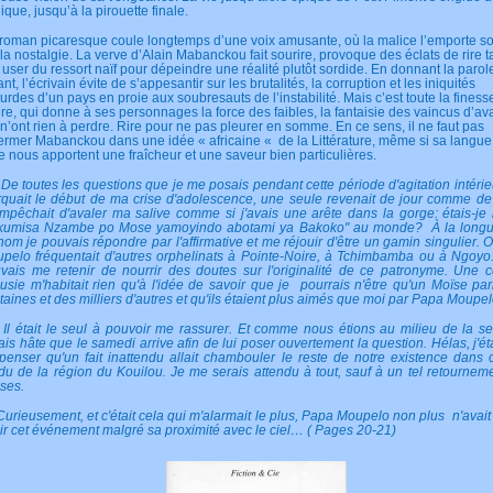
gique, jusqu’à la pirouette finale.
roman picaresque coule longtemps d’une voix amusante, où la malice l’emporte s
 la nostalgie. La verve d’Alain Mabanckou fait sourire, provoque des éclats de rire ta
t user du ressort naïf pour dépeindre une réalité plutôt sordide. En donnant la parol
nt, l’écrivain évite de s’appesantir sur les brutalités, la corruption et les iniquités
urdes d’un pays en proie aux soubresauts de l’instabilité. Mais c’est toute la finess
re, qui donne à ses personnages la force des faibles, la fantaisie des vaincus d’a
 n’ont rien à perdre. Rire pour ne pas pleurer en somme. En ce sens, il ne faut pas
ermer Mabanckou dans une idée « africaine « de la Littérature, même si sa langue
le nous apportent une fraîcheur et une saveur bien particulières.
De toutes les questions que je me posais pendant cette période d'agitation intérie
quait le début de ma crise d'adolescence, une seule revenait de jour comme de 
mpêchait d'avaler ma salive comme si j'avais une arête dans la gorge: étais-je 
kumisa Nzambe po Mose yamoyindo abotami ya Bakoko" au monde? À la longu
nom je pouvais répondre par l'affirmative et me réjouir d'être un gamin singulier. 
pelo fréquentait d'autres orphelinats à Pointe-Noire, à Tchimbamba ou à Ngoyo
vais me retenir de nourrir des doutes sur l'originalité de ce patronyme. Une c
ousie m'habitait rien qu'à l'idée de savoir que je pourrais n'être qu'un Moïse pa
taines et des milliers d'autres et qu'ils étaient plus aimés que moi par Papa Moupel
était le seul à pouvoir me rassurer. Et comme nous étions au milieu de la s
vais hâte que le samedi arrive afin de lui poser ouvertement la question. Hélas, j'ét
penser qu'un fait inattendu allait chambouler le reste de notre existence dans 
du de la région du Kouilou. Je me serais attendu à tout, sauf à un tel retournem
ses.
ieusement, et c'était cela qui m'alarmait le plus, Papa Moupelo non plus n'avait
ir cet événement malgré sa proximité avec le ciel… ( Pages 20-21)