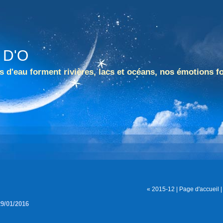
 D'O
 d'eau forment rivières, lacs et océans, nos émotions f
« 2015-12
|
Page d'accueil
29/01/2016