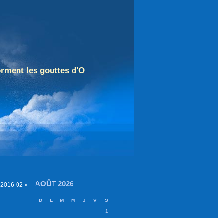
orment les gouttes d'O
AOÛT 2026
|
2016-02 »
D
L
M
M
J
V
S
1