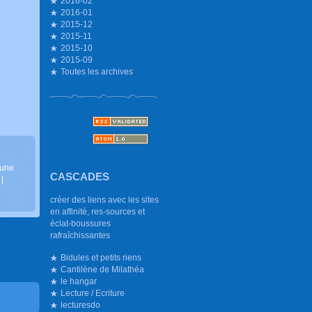
2016-02
2016-01
2015-12
2015-11
2015-10
2015-09
Toutes les archives
 une
CASCADES
|
créer des liens avec les sites
en affinité, res-sources et
éclat-boussures
rafraîchissantes
Bidules et petits riens
Cantilène de Milathéa
le hangar
Lecture / Ecriture
lecturesdo