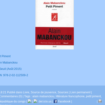
it Piment
in Mabanckou
Seuil (Août 2015)
N :978-2-02-112509-2
18:21 Publié dans
Livre
,
Source de jouvence
,
Sources
|
Lien permanent
|
Commentaires (0)
| Tags :
alain mabanckou
,
littérature francophone
,
petit piment
,
république du congo
|
|
del.icio.us
|
Facebook
|
|