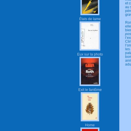
et 
au 
pèr
gra
États de lame
Rom
ell
bie
pos
l’e
Cli
l’o
les
pat
Eux sur la photo
bon
ann
adu
Exit le fantôme
Home