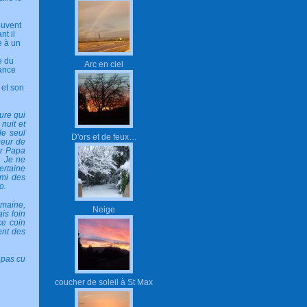
ouvent
nt il
e à un
e du
Arc en ciel
vance
 et son
ure qui
nuit et
le seul
D'ors et de feux…
eur de
Or Papa
. Je ne
ertaine
rmi des
o.
emaine,
Neige
ais loin
ce coin
ent des
 pas cu
coucher de soleil à St Max