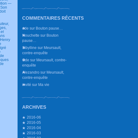
lution —
. Son
doit
COMMENTAIRES RÉCENTS
uteur,
ges,
ode
sur
Bouton pause…
 et
Nouchette
sur
Bouton
ans
 Henry
pause…
e
Sibylline
sur
Meursault,
lgré
e
contre-enquête
 de
elques
Ode
sur
Meursault, contre-
nde
enquête
Alezandro
sur
Meursault,
contre-enquête
invité
sur
Ma vie
ARCHIVES
2016-06
2016-05
2016-04
2016-03