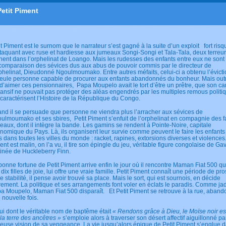
Petit Piment
it Piment est le surnom que le narrateur s’est gagné à la suite d’un exploit fort risq
ttaquant avec ruse et hardiesse aux jumeaux Songi-Songi et Tala-Tala, deux terreur
nent dans l’orphelinat de Loango. Mais les rudesses des enfants entre eux ne sont 
comparaison des sévices dus aux abus de pouvoir commis par le directeur de
rphelinat, Dieudonné Ngoulmoumako. Entre autres méfaits, celui-ci a obtenu l’évict
seule personne capable de procurer aux enfants abandonnés du bonheur. Mais outr
t d’aimer ces pensionnaires, Papa Moupelo avait le tort d’être un prêtre, que son ca
ansif ne pouvait pas protéger des aléas engendrés par les multiples remous politi
 caractérisent l’Histoire de la République du Congo.
nd il se persuade que personne ne viendra plus l’arracher aux sévices de
ulmoumako et ses sbires, Petit Piment s’enfuit de l’orphelinat en compagnie des
eaux, dont il intègre la bande. Les gamins se rendent à Pointe-Noire, capitale
nomique du Pays. Là, ils organisent leur survie comme peuvent le faire les enfants
s dans toutes les villes du monde : racket, rapines, extorsions diverses et violences.
ent est malin, on l’a vu, il tire son épingle du jeu, véritable figure congolaise de G
inée de Huckleberry Finn.
bonne fortune de Petit Piment arrive enfin le jour où il rencontre Maman Fiat 500 qu
 dix filles de joie, lui offre une vraie famille. Petit Piment connaît une période de pro
de stabilité, il pense avoir trouvé sa place. Mais le sort, qui est sournois, en décide
rement. La politique et ses arrangements font voler en éclats le paradis. Comme ja
a Moupelo, Maman Fiat 500 disparaît. Et Petit Piment se retrouve à la rue, aban
 nouvelle fois.
ui dont le véritable nom de baptême était
« Rendons grâce à Dieu, le Moïse noir es
 la terre des ancêtres »
s’emploie alors à traverser son désert affectif aiguillonné p
ieuse vision de sa vengeance. La vie jusqu’alors épique de Petit Piment s’englue d