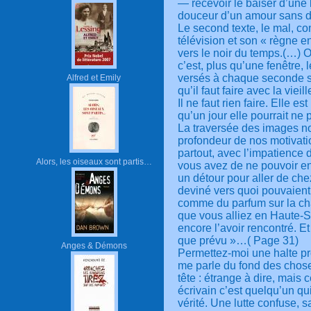
— recevoir le baiser d’une 
douceur d’un amour sans déc
Le second texte, le mal, c
télévision et son « règne en
vers le noir du temps.(…) 
c’est, plus qu’une fenêtre,
versés à chaque seconde su
Alfred et Emily
qu’il faut faire avec la vie
Il ne faut rien faire. Elle es
qu’un jour elle pourrait ne
La traversée des images no
profondeur de nos motivati
partout, avec l’impatience d
Alors, les oiseaux sont partis…
vous avez de ne pouvoir 
un détour pour aller de ch
deviné vers quoi pouvaient 
comme du parfum sur la cha
que vous alliez en Haute-S
encore l’avoir rencontré. E
que prévu »…( Page 31)
Anges & Démons
Permettez-moi une halte prol
me parle du fond des chose
tête : étrange à dire, mais c
écrivain c’est quelqu’un qu
vérité. Une lutte confuse, s