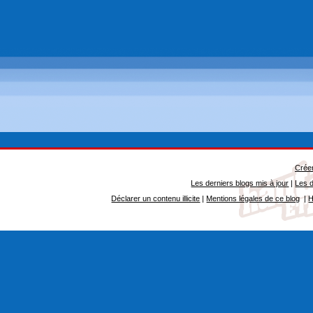
Créer
Les derniers blogs mis à jour
|
Les d
Déclarer un contenu illicite
|
Mentions légales de ce blog
|
H