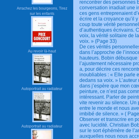
rencontrer des personnes b
conversation irradiait une 
Arrachez les bourgeons, Tirez
ces gens entreprenaient d’é
sur les enfants
écrire et la croyance qu’il 
coup toute vérité personn
d’authentiques écrivains. Ce 
voix, la vérité solitaire de 
voix. » (Page 33)
De ces vérités personnelles
Au revoir là-haut
dans l’approche de l’innoce
hauteurs. Bobin débusque t
l’ajustement nécessaire pro
a, pour décrire ces rencon
inoubliables : « Elle parle 
dedans sa voix. » L’auteur 
dans j’espère que mon cœur
Autoportrait au radiateur
peinture, ce n’est pas comm
intéressant. Parler de peintu
vite revenir au silence. Un 
entre le monde et nous avec
imbibé de silence. » ( Page
Observer et transcrire en 
avec lucidité. Christian Bob
Autoportrait au radiateur
sur le sort éphémère de l
auxquelles nous nous accroc