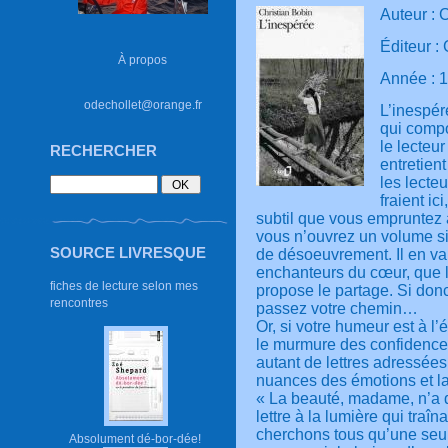
Auteur : 
Éditeur :
À propos
Année : 
odechollet@orange.fr
L’inespér
qui compo
le lecteur
RECHERCHER
entretien
les lecte
fraient i
subtil que vous empruntez 
vous n’ouvrez un volume s
SOURCE LIVRESQUE
de désoeuvrement. Il en v
enchanteurs du cœur, que l’
fiches de lecture selon mes
propose le partage. Si don
rencontres
passez votre chemin…
Or, si votre humeur est à l
le murmure des confidences
autant de lettres adressées
nuances des émotions et la 
« La beauté, madame, n’a d’
lettre à la lumière qui tra
cherchons tous qu’une seul
Absolument dé-bor-dée!