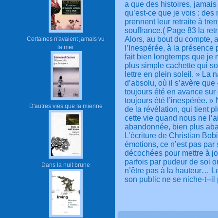
a que des histoires, jamais
qu’est-ce que je vois : des
prennent leur retraite à tre
souffrance.( Page 83 la retr
Alors, au bout du compte, a
Certaines n'avaient jamais vu
la mer
l’Inespérée, à la présence 
fait bien longtemps que je 
plus simple cachette qui s
lettre en plein soleil. » L
d’absolu, où il s’avère que 
toujours été en avance sur 
toujours été l’inespérée. 
D'autres vies que la mienne
de la révélation, qui tient p
cette vie quand nous ne l’
abandonnée, bien plus aba
L’écriture de Christian Bobi
émotions, ce n’est pas par 
décochées pour mettre à jo
parfois par pudeur de soi 
Dans la nuit brune
n’être pas à la hauteur… Le
son public ne se niche-t--il