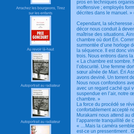
pros en techniques organi
inoffensive ; employés for
Arrachez les bourgeons, Tirez
décrites dans le manuel. »
sur les enfants
Cependant, la sécheresse 
décor nous conduit à deveni
maîtrise des situations. Ain
chambre où dort Éri. Comme
surmontée d’une horloge d
Au revoir là-haut
la séquence. Il est donc vi
trois. Nous entrons dans la 
« La chambre est sombre. N
l’obscurité. Une femme dort 
sœur aînée de Mari. Éri As
avons deviné. Un torrent de
Nous nous confondons avec 
Autoportrait au radiateur
avec un regard caché qui 
suspendue en l’air, notre œ
chambre. »
La force du procédé se ré
confortablement accepté not
Murakami nous attend au dét
l’apparente tranquillité de
Autoportrait au radiateur
« …Mais la caméra semble 
est-ce un pressentiment . G