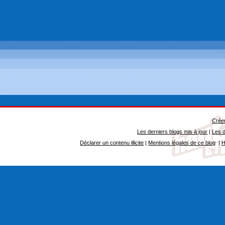
Créer
Les derniers blogs mis à jour
|
Les d
Déclarer un contenu illicite
|
Mentions légales de ce blog
|
H