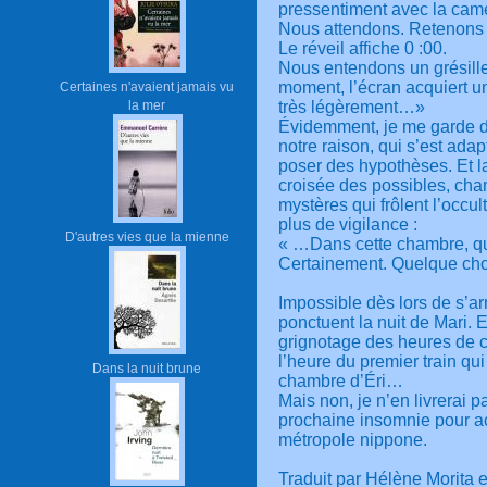
pressentiment avec la camé
Nous attendons. Retenons no
Le réveil affiche 0 :00.
Nous entendons un grésill
moment, l’écran acquiert u
Certaines n'avaient jamais vu
la mer
très légèrement…»
Évidemment, je me garde de 
notre raison, qui s’est ada
poser des hypothèses. Et la
croisée des possibles, cham
mystères qui frôlent l’occul
plus de vigilance :
D'autres vies que la mienne
« …Dans cette chambre, que
Certainement. Quelque cho
Impossible dès lors de s’a
ponctuent la nuit de Mari. 
grignotage des heures de cet
l’heure du premier train qu
Dans la nuit brune
chambre d’Éri…
Mais non, je n’en livrerai 
prochaine insomnie pour a
métropole nippone.
Traduit par Hélène Morita 