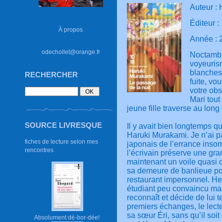
Auteur :
Éditeur :
À propos
Année : 
odechollet@orange.fr
Noctambu
voyeuris
blanches
RECHERCHER
fuite, vo
votre obs
Mari tout
jeune fille traverse au lon
SOURCE LIVRESQUE
Il y avait bien longtemps qu
Haruki Murakami. Je n’ai pa
fiches de lecture selon mes
japonais de l’errance insom
rencontres
l’écrivain préserve une gr
maintenant un voile quasi o
sa demeure de banlieue po
restaurant impersonnel. He
étudiant peu convaincu ma
reconnaît et décide de lui
premiers échanges, le lect
sa sœur Éri, sans qu’il soi
Absolument dé-bor-dée!