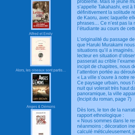
problème. Mais le jeune mu
s’appelle Takahashi, est à 
définitivement la solitude 
de Kaoru, avec laquelle ell
phrases… Ce n’est pas la m
l’étudiante au cours de cet
Alfred et Emily
L’originalité du passage de 
que Haruki Murakami nous c
situations qu’il a imaginés.
lecteur en situation d’obse
passerait au crible l’exame
incipit de chapitres, nous
Alors, les oiseaux sont partis…
l’attention portée au déroul
« La ville s’ouvre à notre r
Ce paysage urbain, nous l’
nuit qui volerait très haut 
panoramique, la ville app
(Incipit du roman, page 7)
Anges & Démons
Dès lors, le ton de la narrat
rapport ethnologique :
« Nous sommes dans le rest
néanmoins ; décoration inex
calculé méticuleusement, j