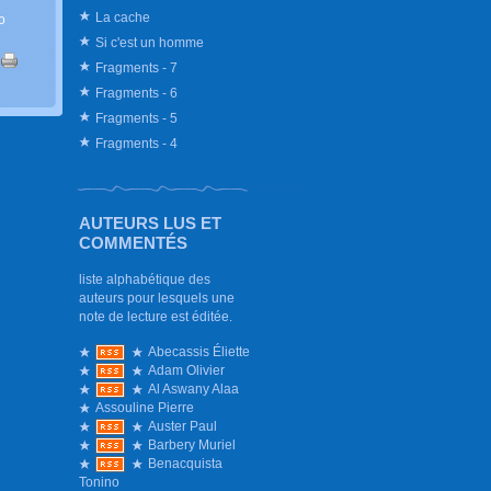
La cache
o
Si c'est un homme
|
Fragments - 7
Fragments - 6
Fragments - 5
Fragments - 4
AUTEURS LUS ET
COMMENTÉS
liste alphabétique des
auteurs pour lesquels une
note de lecture est éditée.
Abecassis Éliette
Adam Olivier
Al Aswany Alaa
Assouline Pierre
Auster Paul
Barbery Muriel
Benacquista
Tonino