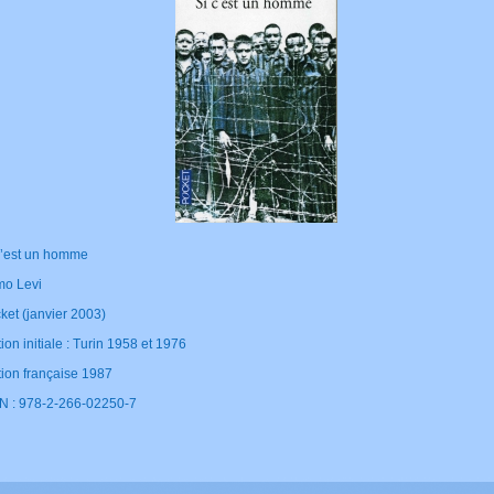
c’est un homme
mo Levi
ket (janvier 2003)
tion initiale : Turin 1958 et 1976
tion française 1987
N : 978-2-266-02250-7