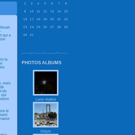
2
3
4
5
6
7
8
9
10
11
12
13
14
15
16
17
18
19
20
21
22
a Shoah
23
24
25
26
27
28
29
—
n qui a
30
31
tion
ns la
PHOTOS ALBUMS
ns
les
s, mais
 de
nt du
 qui
 selon
Lune mutine
ire le
ément
humaine
Didym
 ceux