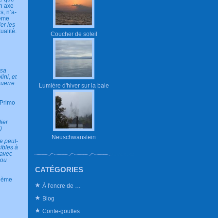
un axe
s, n’a-
Xème
ler les
ualité.
Coucher de soleil
 sa
ini, et
guerre
Lumière d'hiver sur la baie
 Primo
ier
)
Neuschwanstein
ce peut-
ibles à
 avec
 ou
CATÉGORIES
sième
À l'encre de …
Blog
Conte-gouttes