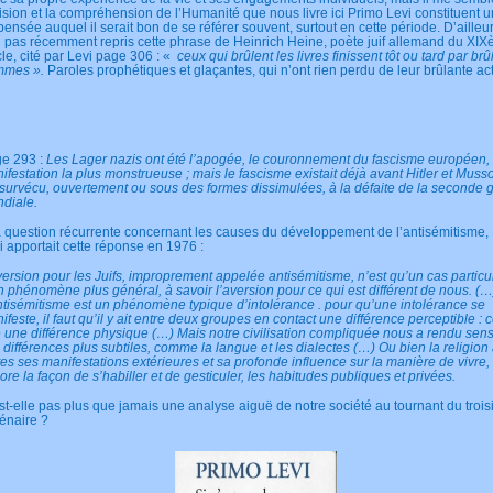
vision et la compréhension de l’Humanité que nous livre ici Primo Levi constituent 
pensée auquel il serait bon de se référer souvent, surtout en cette période. D’ailleur
n pas récemment repris cette phrase de Heinrich Heine, poète juif allemand du XI
cle, cité par Levi page 306 : «
ceux qui brûlent les livres finissent tôt ou tard par brû
mmes ».
Paroles prophétiques et glaçantes, qui n’ont rien perdu de leur brûlante act
e 293 :
Les Lager nazis ont été l’apogée, le couronnement du fascisme européen,
ifestation la plus monstrueuse ; mais le fascisme existait déjà avant Hitler et Mussol
a survécu, ouvertement ou sous des formes dissimulées, à la défaite de la seconde 
diale.
a question récurrente concernant les causes du développement de l’antisémitisme,
i apportait cette réponse en 1976 :
version pour les Juifs, improprement appelée antisémitisme, n’est qu’un cas particul
n phénomène plus général, à savoir l’aversion pour ce qui est différent de nous. (…
ntisémitisme est un phénomène typique d’intolérance . pour qu’une intolérance se
ifeste, il faut qu’il y ait entre deux groupes en contact une différence perceptible : 
e une différence physique (…) Mais notre civilisation compliquée nous a rendu sens
 différences plus subtiles, comme la langue et les dialectes (…) Ou bien la religion
tes ses manifestations extérieures et sa profonde influence sur la manière de vivre,
ore la façon de s’habiller et de gesticuler, les habitudes publiques et privées.
st-elle pas plus que jamais une analyse aiguë de notre société au tournant du troi
lénaire ?