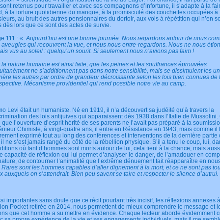
 sont retenus pour travailler et avec ses compagnons d’infortune, il s’adapte à la fa
id, à la torture quotidienne du manque, à la promiscuité des couchettes occupées à
sieurs, au bruit des autres pensionnaires du dortoir, aux vols à répétition qui n’en s
s dès lors que ce sont des actes de survie.
e 111 : «
Aujourd’hui est une bonne journée. Nous regardons autour de nous co
 aveugles qui recouvrent la vue, et nous nous entre-regardons. Nous ne nous étio
ais vus au soleil : quelqu’un sourit. Si seulement nous n’avions pas faim !
 la nature humaine est ainsi faite, que les peines et les souffrances éprouvées
ultanément ne s’additionnent pas dans notre sensibilité, mais se dissimulent les u
rière les autres par ordre de grandeur décroissante selon les lois bien connues de 
spective. Mécanisme providentiel qui rend possible notre vie au camp.
mo Levi était un humaniste. Né en 1919, il n’a découvert sa judéité qu’à travers la
crimination des lois antijuives qui apparaissent dès 1938 dans l’Italie de Mussolini.
e que l’ouverture d’esprit hérité de ses parents ne l’avait pas préparé à la soumissio
énieur Chimiste, à vingt-quatre ans, il entre en Résistance en 1943, mais comme il 
irement exprimé tout au long des conférences et interventions de la dernière partie
, il ne s’est jamais rangé du côté de la rébellion physique. S’il a tenu le coup, lui, da
ditions où tant d’hommes sont morts autour de lui, cela tient à la chance, mais auss
te capacité de réflexion qui lui permet d’analyser le danger, de l’amadouer en com
nature, de contourner l’animalité que l’extrême dénuement fait réapparaître en nou
:
Rares sont les hommes capables d’aller dignement à la mort, et ce ne sont pas to
x auxquels on s’attendrait. Bien peu savent se taire et respecter le silence d’autrui.
si importantes sans doute que ce récit pourtant très incisif, les réflexions annexes à
tion Pocket retirée en 2014, nous permettent de mieux comprendre le message et l
ons que cet homme a su mettre en évidence. Chaque lecteur aborde évidemment ce
c sa propre expérience de la vie et ses engagements individuels, mais il me semb