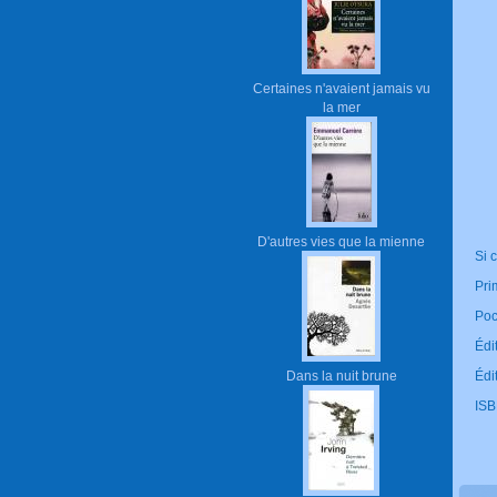
Certaines n'avaient jamais vu
la mer
D'autres vies que la mienne
Si 
Pri
Poc
Édi
Dans la nuit brune
Édi
ISB