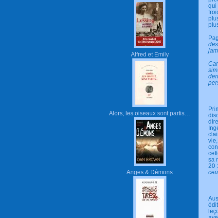
qui
fro
plu
plu
Pag
des
jam
Alfred et Emily
Car
sim
der
per
Pri
Alors, les oiseaux sont partis…
dis
dir
Ing
cla
vie
con
cet
sa 
20 
Anges & Démons
ceu
Aus
édi
leç
ave