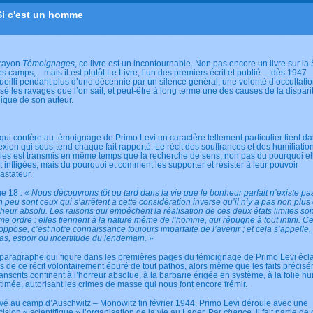
Si c'est un homme
rayon
Témoignages
, ce livre est un incontournable. Non pas encore un livre sur l
les camps, mais il est plutôt Le Livre, l’un des premiers écrit et publié— dès 1947
ueilli pendant plus d’une décennie par un silence général, une volonté d’occultatio
sé les ravages que l’on sait, et peut-être à long terme une des causes de la dispari
gique de son auteur.
qui confère au témoignage de Primo Levi un caractère tellement particulier tient da
lexion qui sous-tend chaque fait rapporté. Le récit des souffrances et des humiliatio
ies est transmis en même temps que la recherche de sens, non pas du pourquoi el
t infligées, mais du pourquoi et comment les supporter et résister à leur pouvoir
astateur.
ge 18
: « Nous découvrons tôt ou tard dans la vie que le bonheur parfait n’existe pa
n peu sont ceux qui s’arrêtent à cette considération inverse qu’il n’y a pas non plus
heur absolu. Les raisons qui empêchent la réalisation de ces deux états limites so
e ordre : elles tiennent à la nature même de l’homme, qui répugne à tout infini. Ce
 oppose, c’est notre connaissance toujours imparfaite de l’avenir ; et cela s’appelle,
cas, espoir ou incertitude du lendemain. »
paragraphe qui figure dans les premières pages du témoignage de Primo Levi écla
s de ce récit volontairement épuré de tout pathos, alors même que les faits précis
ranscrits confinent à l’horreur absolue, à la barbarie érigée en système, à la folie 
itimée, autorisant les crimes de masse qui nous font encore frémir.
ivé au camp d’Auschwitz – Monowitz fin février 1944, Primo Levi déroule avec une
cision « scientifique » l’organisation de la vie au Lager. Par
chance
, il fait partie de