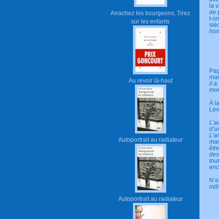
la 
de 
Arrachez les bourgeons, Tirez
t-o
sur les enfants
siè
ho
Pag
man
Au revoir là-haut
il 
mon
À l
Lev
L’a
d’u
L’a
Autoportrait au radiateur
man
êtr
des
tou
enc
N’e
mil
Autoportrait au radiateur