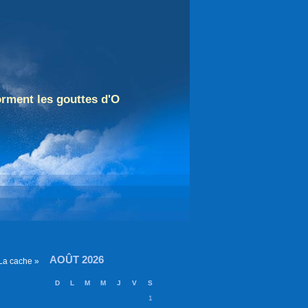
orment les gouttes d'O
AOÛT 2026
La cache »
D
L
M
M
J
V
S
1