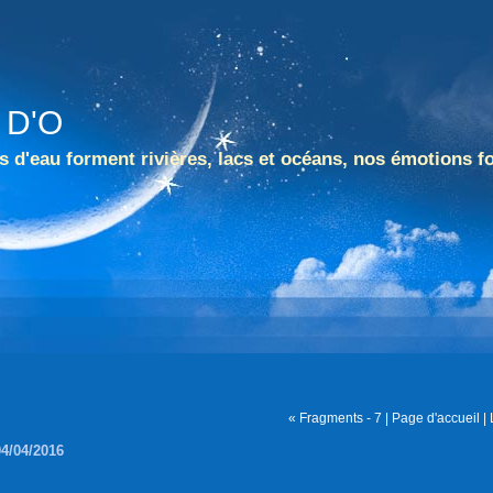
 D'O
 d'eau forment rivières, lacs et océans, nos émotions f
« Fragments - 7
|
Page d'accueil
|
04/04/2016