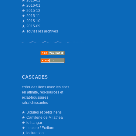
2016-02
2016-01
2015-12
2015-11
2015-10
2015-09
Toutes les archives
CASCADES
créer des liens avec les sites
en affinité, res-sources et
éclat-boussures
rafraîchissantes
Bidules et petits riens
Cantilène de Milathéa
le hangar
Lecture / Ecriture
lecturesdo