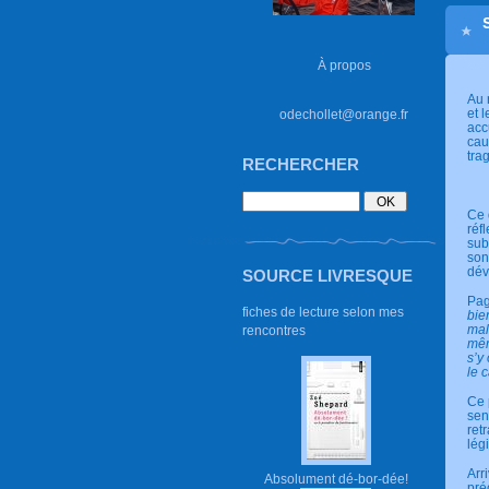
À propos
Au 
et 
odechollet@orange.fr
acc
cau
tra
RECHERCHER
Ce 
réf
sub
son
dév
SOURCE LIVRESQUE
Pa
fiches de lecture selon mes
bie
mal
rencontres
mêm
s’y
le 
Ce 
sen
ret
lég
Arr
Absolument dé-bor-dée!
pré