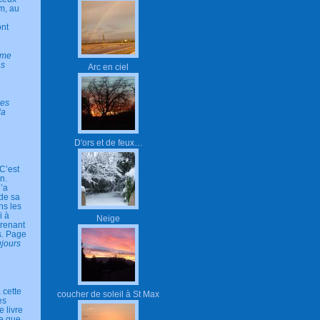
im, au
ont
mme
ns
Arc en ciel
nes
la
D'ors et de feux…
 C’est
n.
l’a
 de sa
ns les
i à
Neige
prenant
s. Page
ujours
 cette
coucher de soleil à St Max
es
 livre
le que