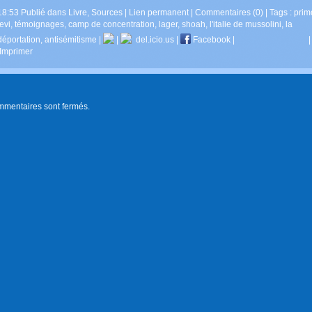
18:53 Publié dans
Livre
,
Sources
|
Lien permanent
|
Commentaires (0)
| Tags :
prim
levi
,
témoignages
,
camp de concentration
,
lager
,
shoah
,
l'italie de mussolini
,
la
déportation
,
antisémitisme
|
|
del.icio.us
|
Facebook
|
Imprimer
mmentaires sont fermés.