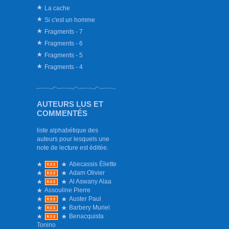
La cache
Si c'est un homme
Fragments - 7
Fragments - 6
Fragments - 5
Fragments - 4
AUTEURS LUS ET
COMMENTÉS
liste alphabétique des
auteurs pour lesquels une
note de lecture est éditée.
Abecassis Éliette
Adam Olivier
Al Aswany Alaa
Assouline Pierre
Auster Paul
Barbery Muriel
Benacquista
Tonino