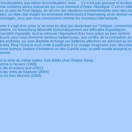
onnaissables, pas même reconstituables, mais … Ce n’est pas glauque et douteu
me certaines séries malsaines qui nous viennent d’Outre- Atlantique. C’est en effet
art, et celui de Fred Vargas, de décrire des situations invraisemblables avec des mo
ples, un style clair malgré les errements intellectuels d’Adamsberg, et de donner v
sonnages, ceux que nous connaissons comme les nouveaux intervenants.
me il s’agit d’un polar, je ne vous en dirai pas davantage sur l’intrigue, commenc
leterre, où Adamsberg démontre humoristiquement ses difficultés linguistiques,
énarrable Higegatte, dont je retrouve l’équivalent chez nous grâce au bien nommé
lous!), pour nous emmener tambour battant jusqu ‘aux confins de la civilisation, en
bie profonde, où Jean-Baptiste recharge ses batteries affectives en adhérant au le
là-bas, Plog ! Aussi je vous invite à participer à ce voyage imaginaire avec décontra
bonne humeur, histoire d’entretenir un lien d’amitié avec ce petit monde marginal et
aisiste.
s la série du même auteur, tous édités chez Viviane Hamy :
omme à l’envers (1999)
s vite et reviens tard (2001)
s les vents de Neptune (2004)
s les bois éternels (2006),