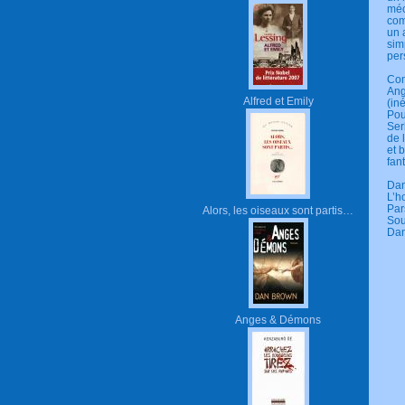
méc
com
un 
sim
per
Com
Ang
Alfred et Emily
(in
Pou
Ser
de 
et 
fant
Dan
L’h
Par
Alors, les oiseaux sont partis…
Sou
Dan
Anges & Démons