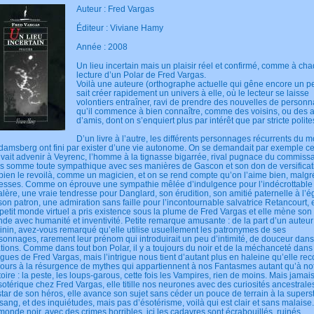
Auteur : Fred Vargas
Éditeur : Viviane Hamy
Année : 2008
Un lieu incertain mais un plaisir réel et confirmé, comme à ch
lecture d’un Polar de Fred Vargas.
Voilà une auteure (orthographe actuelle qui gêne encore un p
sait créer rapidement un univers à elle, où le lecteur se laisse
volontiers entraîner, ravi de prendre des nouvelles de person
qu’il commence à bien connaître, comme des voisins, ou des 
d’amis, dont on s’enquiert plus par intérêt que par stricte polite
D’un livre à l’autre, les différents personnages récurrents du 
damsberg ont fini par exister d’une vie autonome. On se demandait par exemple ce
vait advenir à Veyrenc, l’homme à la tignasse bigarrée, rival pugnace du commissa
s somme toute sympathique avec ses manières de Gascon et son don de versifica
bien le revoilà, comme un magicien, et on se rend compte qu’on l’aime bien, malgr
esses. Comme on éprouve une sympathie mêlée d’indulgence pour l’indécrottable 
alère, une vraie tendresse pour Danglard, son érudition, son amitié paternelle à l’é
son patron, une admiration sans faille pour l’incontournable salvatrice Retancourt,
petit monde virtuel a pris existence sous la plume de Fred Vargas et elle mène son
de avec humanité et inventivité. Petite remarque amusante : de la part d’un auteur
inin, avez-vous remarqué qu’elle utilise usuellement les patronymes de ses
sonnages, rarement leur prénom qui introduirait un peu d’intimité, de douceur dans
ations. Comme dans tout bon Polar, il y a toujours du noir et de la méchanceté dans
rigues de Fred Vargas, mais l’intrigue nous tient d’autant plus en haleine qu’elle rec
jours à la résurgence de mythes qui appartiennent à nos Fantasmes autant qu’à no
toire : la peste, les loups-garous, cette fois les Vampires, rien de moins. Mais jamais
sotérique chez Fred Vargas, elle titille nos neurones avec des curiosités ancestrales
nstar de son héros, elle avance son sujet sans céder un pouce de terrain à la superst
sang, et des inquiétudes, mais pas d’ésotérisme, voilà qui est clair et sans malaise.
monde noir, avec des crimes horribles, ici les cadavres sont écrabouillés, ruinés,