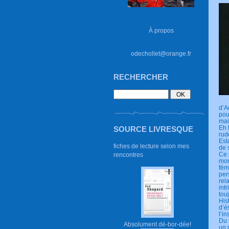
À propos
odechollet@orange.fr
RECHERCHER
d’A
pou
mai
Eh 
SOURCE LIVRESQUE
rud
Est
fiches de lecture selon mes
de 
Ce 
rencontres
mon
fém
per
rel
int
tou
His
d’é
l’i
Du 
Absolument dé-bor-dée!
un 