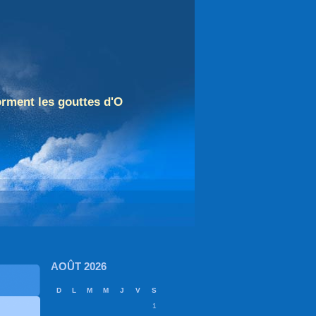
orment les gouttes d'O
AOÛT 2026
D
L
M
M
J
V
S
1