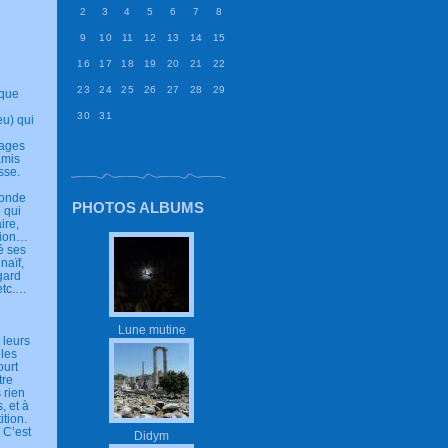
2
3
4
5
6
7
8
9
10
11
12
13
14
15
16
17
18
19
20
21
22
23
24
25
26
27
28
29
aque
30
31
eu) qui
nages
amis
sse.
monde
PHOTOS ALBUMS
 qui
ire,
tion…
é ses
naïf,
gard
 etc.…
Lune mutine
 leurs
 les
ourt
tre
 rien
, et à
ition.
 C’est
Didym