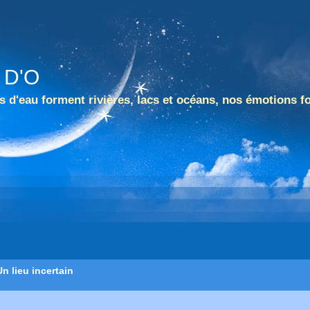
 D'O
 d'eau forment rivières, lacs et océans, nos émotions f
Un lieu incertain