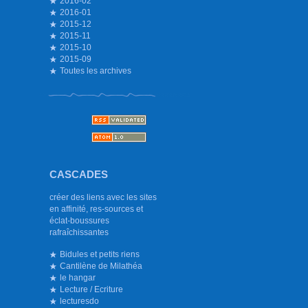
2016-02
2016-01
2015-12
2015-11
2015-10
2015-09
Toutes les archives
CASCADES
créer des liens avec les sites
en affinité, res-sources et
éclat-boussures
rafraîchissantes
Bidules et petits riens
Cantilène de Milathéa
le hangar
Lecture / Ecriture
lecturesdo