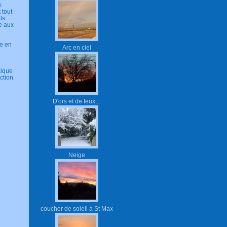
x
 tout
ts
ie aux
ée en
Arc en ciel
xique
ction
D'ors et de feux…
Neige
coucher de soleil à St Max